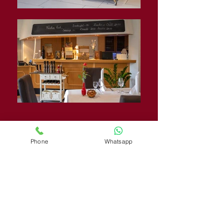
Küche
Liebe
Exklusive
aus
Kochen
zum
Phone
Whatsapp